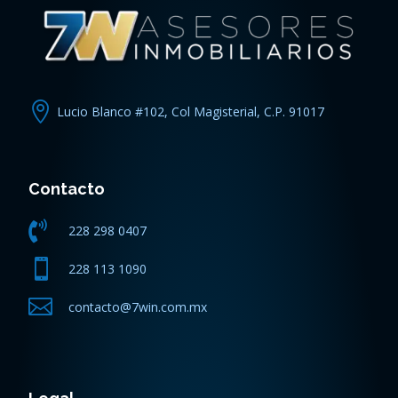

Lucio Blanco #102, Col Magisterial, C.P. 91017
Contacto

228 298 0407

228 113 1090

contacto@7win.com.mx