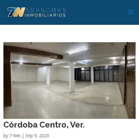
Córdoba Centro, Ver.
by
7 Win
|
Sep 9, 2025