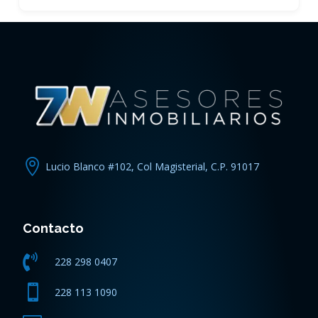

Lucio Blanco #102, Col Magisterial, C.P. 91017
Contacto

228 298 0407

228 113 1090